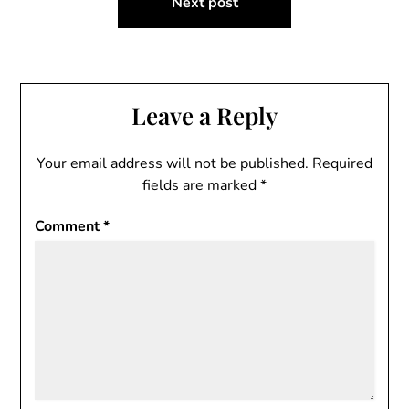
Next post
Leave a Reply
Your email address will not be published.
Required
fields are marked
*
Comment
*