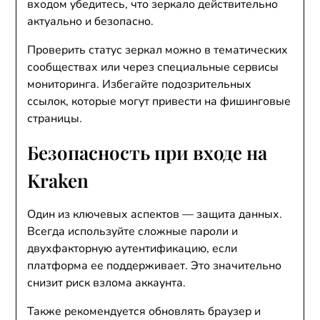
входом убедитесь, что зеркало действительно
актуально и безопасно.
Проверить статус зеркал можно в тематических
сообществах или через специальные сервисы
мониторинга. Избегайте подозрительных
ссылок, которые могут привести на фишинговые
страницы.
Безопасность при входе на
Kraken
Один из ключевых аспектов — защита данных.
Всегда используйте сложные пароли и
двухфакторную аутентификацию, если
платформа ее поддерживает. Это значительно
снизит риск взлома аккаунта.
Также рекомендуется обновлять браузер и