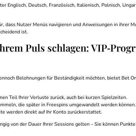
er Englisch, Deutsch, Französisch, Italienisch, Polnisch, Unga
r, dass Nutzer Menüs navigieren und Anweisungen in ihrer Mu
cheidend ist.
 Ihrem Puls schlagen: VIP‑Pro
 dennoch Belohnungen für Beständigkeit möchten, bietet Bet 
nen Teil Ihrer Verluste zurück, auch bei kurzen Spielzeiten.
sammeln, die später in Freespins umgewandelt werden können.
ste werden direkt auf Ihr Konto zurückerstattet.
ängig von der Dauer Ihrer Sessions gelten – Sie können Punk