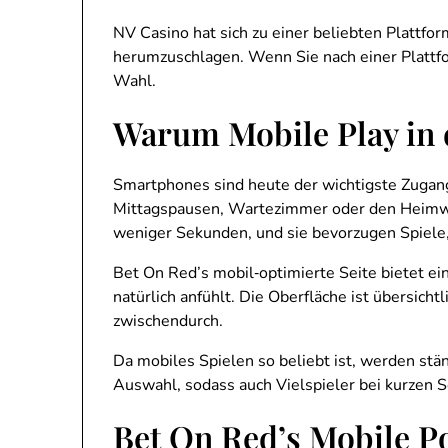
NV Casino hat sich zu einer beliebten Plattfor
herumzuschlagen. Wenn Sie nach einer Plattfo
Wahl.
Warum Mobile Play in d
Smartphones sind heute der wichtigste Zugang
Mittagspausen, Wartezimmer oder den Heimweg
weniger Sekunden, und sie bevorzugen Spiele, 
Bet On Red’s mobil‑optimierte Seite bietet ei
natürlich anfühlt. Die Oberfläche ist übersicht
zwischendurch.
Da mobiles Spielen so beliebt ist, werden st
Auswahl, sodass auch Vielspieler bei kurzen
Bet On Red’s Mobile Por