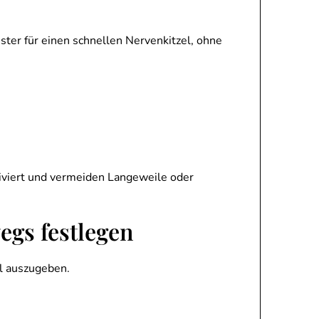
ster für einen schnellen Nervenkitzel, ohne
tiviert und vermeiden Langeweile oder
egs festlegen
el auszugeben.