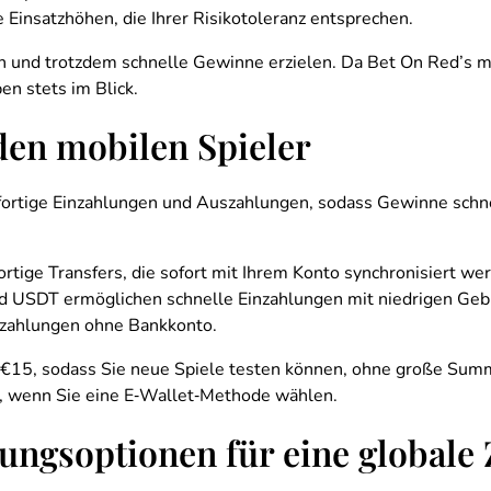
 Einsatzhöhen, die Ihrer Risikotoleranz entsprechen.
 und trotzdem schnelle Gewinne erzielen. Da Bet On Red’s mo
en stets im Blick.
den mobilen Spieler
ofortige Einzahlungen und Auszahlungen, sodass Gewinne schne
fortige Transfers, die sofort mit Ihrem Konto synchronisiert we
nd USDT ermöglichen schnelle Einzahlungen mit niedrigen Geb
inzahlungen ohne Bankkonto.
i €15, sodass Sie neue Spiele testen können, ohne große Sum
, wenn Sie eine E‑Wallet‑Methode wählen.
ungsoptionen für eine globale