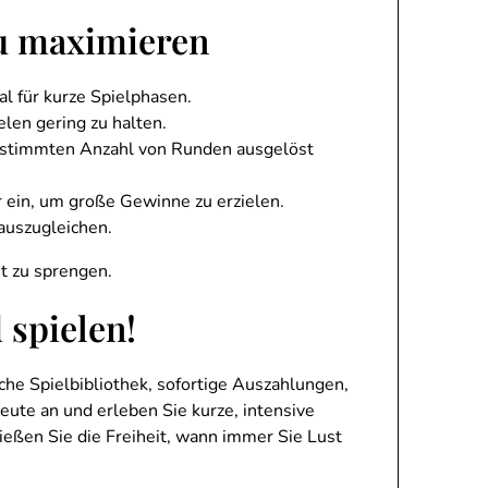
zu maximieren
al für kurze Spielphasen.
len gering zu halten.
bestimmten Anzahl von Runden ausgelöst
r ein, um große Gewinne zu erzielen.
 auszugleichen.
t zu sprengen.
 spielen!
che Spielbibliothek, sofortige Auszahlungen,
ute an und erleben Sie kurze, intensive
ießen Sie die Freiheit, wann immer Sie Lust