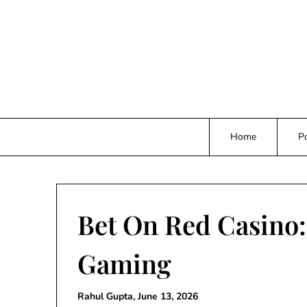
Skip
to
content
Home
Po
Bet On Red Casino
Gaming
Rahul Gupta,
June 13, 2026