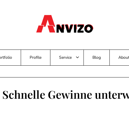
rtfolio
Profile
Service
Blog
Abou
: Schnelle Gewinne unterw