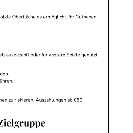
bile Oberfläche es ermöglicht, Ihr Guthaben
ll ausgezahlt oder für weitere Spiele genutzt
rden.
ühren.
men zu riskieren. Auszahlungen ab €50
 Zielgruppe