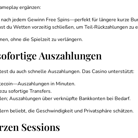
Gameplay ergänzen:
 nach jedem Gewinn Free Spins—perfekt für längere kurze Bu
st du Wetten vorzeitig schließen, um Teil‑Rückzahlungen zu 
en, ohne die Spielzeit zu verlängern.
sofortige Auszahlungen
est du auch schnelle Auszahlungen. Das Casino unterstützt:
itecoin—Auszahlungen in Minuten.
ezu sofortige Transfers.
len; Auszahlungen über verknüpfte Bankkonten bei Bedarf.
ern beliebt, die Geschwindigkeit und Privatsphäre schätzen.
urzen Sessions