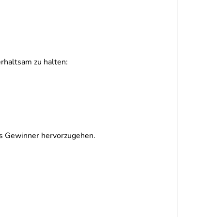
erhaltsam zu halten:
als Gewinner hervorzugehen.