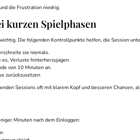
nd die Frustration niedrig.
i kurzen Spielphasen
wichtig. Die folgenden Kontrollpunkte helfen, die Session unt
schreite sie niemals.
es, Verluste hinterherzujagen.
unde von 10 Minuten an.
e zurückzusetzen.
, beenden Sessions oft mit klarem Kopf und besseren Chancen, 
eniger Minuten nach dem Einloggen:
or.
ugzeug steigt.