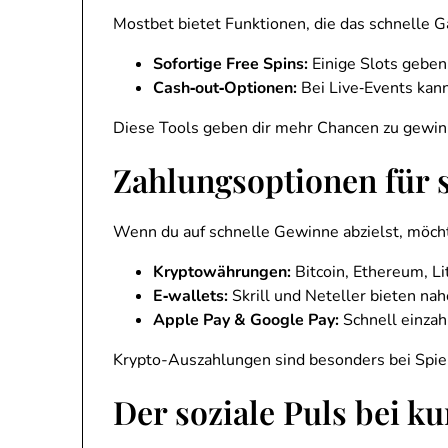
Mostbet bietet Funktionen, die das schnelle 
Sofortige Free Spins:
Einige Slots geben
Cash‑out‑Optionen:
Bei Live‑Events kann
Diese Tools geben dir mehr Chancen zu gewinn
Zahlungsoptionen für 
Wenn du auf schnelle Gewinne abzielst, möcht
Kryptowährungen:
Bitcoin, Ethereum, L
E‑wallets:
Skrill und Neteller bieten nah
Apple Pay & Google Pay:
Schnell einzah
Krypto-Auszahlungen sind besonders bei Spiel
Der soziale Puls bei k