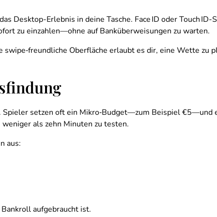
das Desktop-Erlebnis in deine Tasche. Face ID oder Touch ID-
sofort zu einzahlen—ohne auf Banküberweisungen zu warten.
e swipe‑freundliche Oberfläche erlaubt es dir, eine Wette zu
sfindung
. Spieler setzen oft ein Mikro‑Budget—zum Beispiel €5—und e
n weniger als zehn Minuten zu testen.
n aus:
 Bankroll aufgebraucht ist.