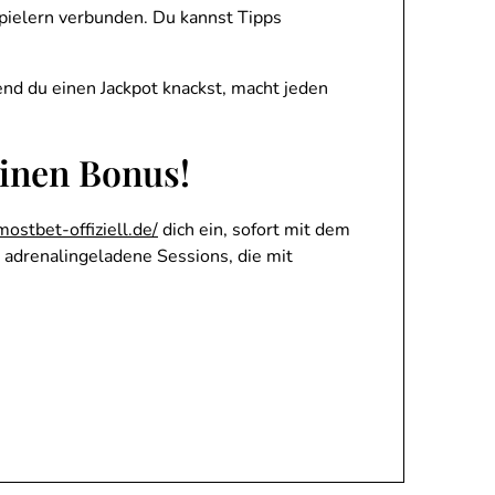
Spielern verbunden. Du kannst Tipps
nd du einen Jackpot knackst, macht jeden
einen Bonus!
mostbet-offiziell.de/
dich ein, sofort mit dem
 adrenalingeladene Sessions, die mit