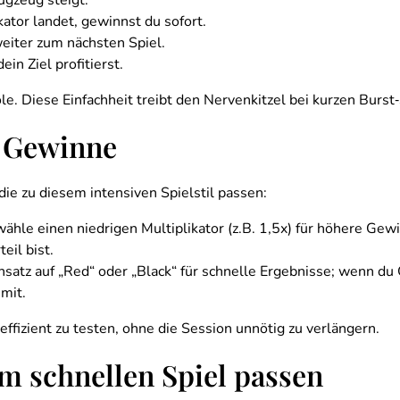
tor landet, gewinnst du sofort.
eiter zum nächsten Spiel.
ein Ziel profitierst.
le. Diese Einfachheit treibt den Nervenkitzel bei kurzen Burst
e Gewinne
die zu diesem intensiven Spielstil passen:
hle einen niedrigen Multiplikator (z.B. 1,5x) für höhere Gew
eil bist.
nsatz auf „Red“ oder „Black“ für schnelle Ergebnisse; wenn du 
mit.
effizient zu testen, ohne die Session unnötig zu verlängern.
m schnellen Spiel passen