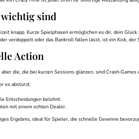
wichtig sind
eizeit knapp. Kurze Spielphasen ermöglichen es dir, dein Glück
er verdoppelt oder das Bankroll fallen lässt, ist ein Kick, d
lle Action
 aber die, die bei kurzen Sessions glänzen, sind Crash‑Games
r es abstürzt.
lle Entscheidungen belohnt.
uten mit einem echten Dealer.
ges Ergebnis, ideal für Spieler, die schnelle Gewinne bevorzu