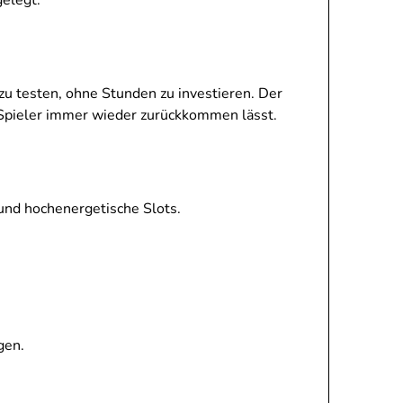
 zu testen, ohne Stunden zu investieren. Der
er Spieler immer wieder zurückkommen lässt.
 und hochenergetische Slots.
gen.