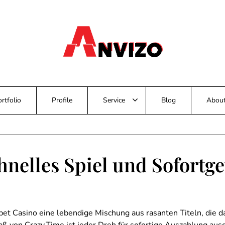
rtfolio
Profile
Service
Blog
Abou
hnelles Spiel und Sofortg
tbet Casino eine lebendige Mischung aus rasanten Titeln, die
ß von Crazy Time ist jeder Dreh für sofortige Auszahlung aus