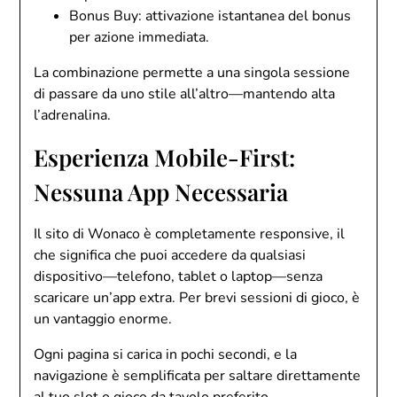
Bonus Buy: attivazione istantanea del bonus
per azione immediata.
La combinazione permette a una singola sessione
di passare da uno stile all’altro—mantendo alta
l’adrenalina.
Esperienza Mobile-First:
Nessuna App Necessaria
Il sito di Wonaco è completamente responsive, il
che significa che puoi accedere da qualsiasi
dispositivo—telefono, tablet o laptop—senza
scaricare un’app extra. Per brevi sessioni di gioco, è
un vantaggio enorme.
Ogni pagina si carica in pochi secondi, e la
navigazione è semplificata per saltare direttamente
al tuo slot o gioco da tavolo preferito.