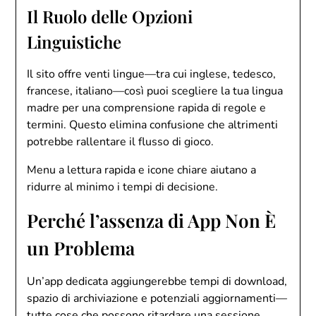
Il Ruolo delle Opzioni
Linguistiche
Il sito offre venti lingue—tra cui inglese, tedesco,
francese, italiano—così puoi scegliere la tua lingua
madre per una comprensione rapida di regole e
termini. Questo elimina confusione che altrimenti
potrebbe rallentare il flusso di gioco.
Menu a lettura rapida e icone chiare aiutano a
ridurre al minimo i tempi di decisione.
Perché l’assenza di App Non È
un Problema
Un’app dedicata aggiungerebbe tempi di download,
spazio di archiviazione e potenziali aggiornamenti—
tutte cose che possono ritardare una sessione