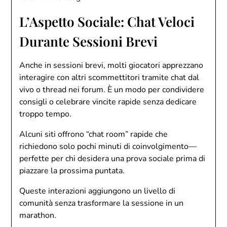
L’Aspetto Sociale: Chat Veloci
Durante Sessioni Brevi
Anche in sessioni brevi, molti giocatori apprezzano
interagire con altri scommettitori tramite chat dal
vivo o thread nei forum. È un modo per condividere
consigli o celebrare vincite rapide senza dedicare
troppo tempo.
Alcuni siti offrono “chat room” rapide che
richiedono solo pochi minuti di coinvolgimento—
perfette per chi desidera una prova sociale prima di
piazzare la prossima puntata.
Queste interazioni aggiungono un livello di
comunità senza trasformare la sessione in un
marathon.