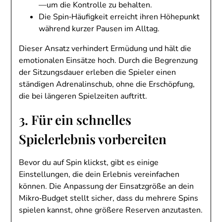
—um die Kontrolle zu behalten.
Die Spin‑Häufigkeit erreicht ihren Höhepunkt
während kurzer Pausen im Alltag.
Dieser Ansatz verhindert Ermüdung und hält die
emotionalen Einsätze hoch. Durch die Begrenzung
der Sitzungsdauer erleben die Spieler einen
ständigen Adrenalinschub, ohne die Erschöpfung,
die bei längeren Spielzeiten auftritt.
3. Für ein schnelles
Spielerlebnis vorbereiten
Bevor du auf Spin klickst, gibt es einige
Einstellungen, die dein Erlebnis vereinfachen
können. Die Anpassung der Einsatzgröße an dein
Mikro‑Budget stellt sicher, dass du mehrere Spins
spielen kannst, ohne größere Reserven anzutasten.