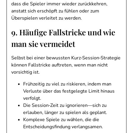
dass die Spieler immer wieder zurückkehren,
anstatt sich erschöpft zu fühlen oder zum
Überspielen verleitet zu werden.
9. Häufige Fallstricke und wie
man sie vermeidet
Selbst bei einer bewussten Kurz‑Session‑Strategie
können Fallstricke auftreten, wenn man nicht
vorsichtig ist.
Frühzeitig zu viel zu riskieren, indem man
Verluste über das festgelegte Limit hinaus
verfolgt.
Die Session‑Zeit zu ignorieren—sich zu
erlauben, länger zu spielen als geplant.
Komplexe Spiele zu wählen, die die
Entscheidungsfindung verlangsamen.