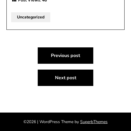
Post Views:
46
Uncategorized
Post
Previous post
navigation
Next post
©2026
| WordPress Theme by
SuperbThemes