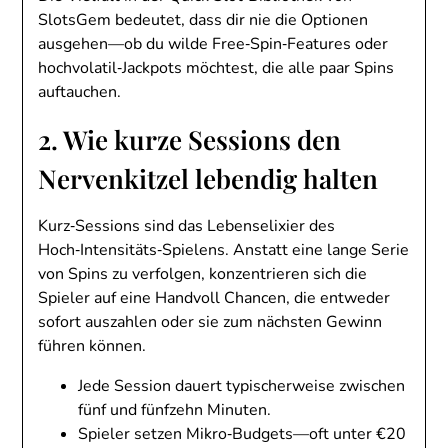
SlotsGem bedeutet, dass dir nie die Optionen
ausgehen—ob du wilde Free‑Spin‑Features oder
hochvolatil‑Jackpots möchtest, die alle paar Spins
auftauchen.
2. Wie kurze Sessions den
Nervenkitzel lebendig halten
Kurz‑Sessions sind das Lebenselixier des
Hoch‑Intensitäts‑Spielens. Anstatt eine lange Serie
von Spins zu verfolgen, konzentrieren sich die
Spieler auf eine Handvoll Chancen, die entweder
sofort auszahlen oder sie zum nächsten Gewinn
führen können.
Jede Session dauert typischerweise zwischen
fünf und fünfzehn Minuten.
Spieler setzen Mikro‑Budgets—oft unter €20