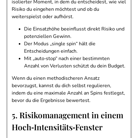
isolierter Moment, in dem du entscheidest, wie viel
Risiko du eingehen möchtest und ob du
weiterspielst oder aufhörst.
Die Einsatzhöhe beeinflusst direkt Risiko und
potenziellen Gewinn.
Der Modus „single spin“ hält die
Entscheidungen einfach.
Mit „auto‑stop“ nach einer bestimmten
Anzahl von Verlusten schützt du dein Budget.
Wenn du einen methodischeren Ansatz
bevorzugst, kannst du dich selbst regulieren,
indem du eine maximale Anzahl an Spins festlegst,
bevor du die Ergebnisse bewertest.
5. Risikomanagement in einem
Hoch‑Intensitäts‑Fenster