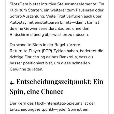
SlotsGem bietet intuitive Steuerungselemente: Ein
Klick zum Starten, ein weiterer zum Pausieren oder
Sofort‑Auszahlung. Viele Titel verfügen auch über
Autoplay mit einstellbaren Limits—damit kannst
du eine Gewinnserie durchlaufen, ohne den
Bildschirm ständig überwachen zu müssen.
Da schnelle Slots in der Regel kürzere
Return‑to‑Player‑(RTP)‑Zyklen haben, bedeutet die
richtige Einrichtung deines Bankrolls, dass du
besser positioniert bist, um diese schnellen
Gewinne zu jagen.
4. Entscheidungszeitpunkt: Ein
Spin, eine Chance
Der Kern des Hoch‑Intensitäts‑Spielens ist der
Entscheidungszeitpunkt—jeder Spin ist ein