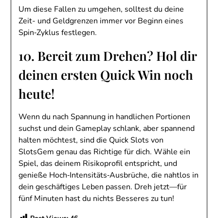
Um diese Fallen zu umgehen, solltest du deine
Zeit- und Geldgrenzen immer vor Beginn eines
Spin‑Zyklus festlegen.
10. Bereit zum Drehen? Hol dir
deinen ersten Quick Win noch
heute!
Wenn du nach Spannung in handlichen Portionen
suchst und dein Gameplay schlank, aber spannend
halten möchtest, sind die Quick Slots von
SlotsGem genau das Richtige für dich. Wähle ein
Spiel, das deinem Risikoprofil entspricht, und
genieße Hoch‑Intensitäts‑Ausbrüche, die nahtlos in
dein geschäftiges Leben passen. Dreh jetzt—für
fünf Minuten hast du nichts Besseres zu tun!