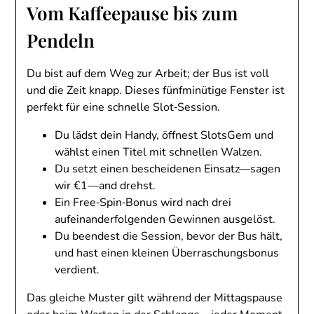
Vom Kaffeepause bis zum
Pendeln
Du bist auf dem Weg zur Arbeit; der Bus ist voll
und die Zeit knapp. Dieses fünfminütige Fenster ist
perfekt für eine schnelle Slot‑Session.
Du lädst dein Handy, öffnest SlotsGem und
wählst einen Titel mit schnellen Walzen.
Du setzt einen bescheidenen Einsatz—sagen
wir €1—and drehst.
Ein Free‑Spin‑Bonus wird nach drei
aufeinanderfolgenden Gewinnen ausgelöst.
Du beendest die Session, bevor der Bus hält,
und hast einen kleinen Überraschungsbonus
verdient.
Das gleiche Muster gilt während der Mittagspause