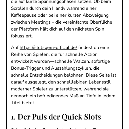
die auf kurze Spannungsphasen setzen. Ob beim
Scrollen durch dein Handy während einer
Kaffeepause oder bei einer kurzen Abzweigung
zwischen Meetings – die vereinfachte Oberfläche
der Plattform hält dich auf den nächsten Spin
fokussiert.
Auf
https://slotsgem-official.de/
findest du eine
Reihe von Spielen, die für schnelle Action
entwickelt wurden—schnelle Walzen, sofortige
Bonus-Trigger und Auszahlungszyklen, die
schnelle Entscheidungen belohnen. Diese Seite ist
darauf ausgelegt, den schnelllebigen Lebensstil
moderner Spieler zu unterstützen, während sie
dennoch ein befriedigendes Maß an Tiefe in jedem
Titel bietet.
1. Der Puls der Quick Slots