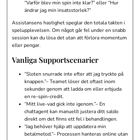
“Varför blev min spin inte klar?” eller “Hur
ändrar jag min insatsstorlek?”
Assistansens hastighet speglar den totala takten i
spelupplevelsen. Om något går fel under en snabb
session kan du lösa det utan att förlora momentum
eller pengar.
Vanliga Supportscenarier
“Sloten snurrade inte efter att jag tryckte på
knappen.”– Teamet löser det oftast inom
sekunder genom att ladda om eller erbjuda
en re-spin-credit.
“Mitt live-vad gick inte igenom.”– En
chattagent kan manuellt justera ditt saldo
direkt om det finns ett fel i behandlingen.
“Jag behöver hjälp att uppdatera min
betalmetod.”– Processen hanteras online utan