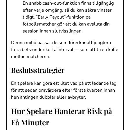
En snabb cash-out-funktion finns tillgänglig
efter varje omgång, så du kan säkra vinster
tidigt.
“Early Payout”-funktion på
fotbollsmatcher gör att du kan avsluta din
session innan slutvisslingen.
Denna miljö passar de som föredrar att jonglera
flera bets under korta intervall—som att ta en kaffe
mellan matcherna.
Beslutsstrategier
En spelare kan göra ett litet vad på ett ledande lag,
för att sedan omvärdera efter första kvarten innan
hen antingen dubblar eller avbryter.
Hur Spelare Hanterar Risk på
Få Minuter