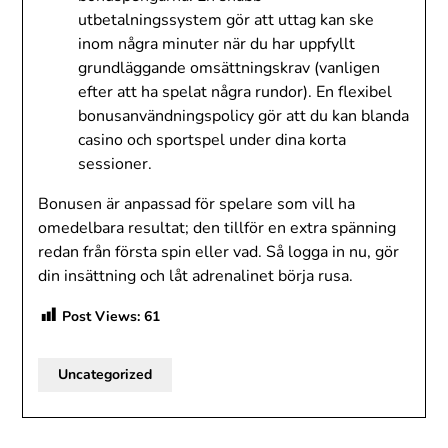
utbetalningssystem gör att uttag kan ske
inom några minuter när du har uppfyllt
grundläggande omsättningskrav (vanligen
efter att ha spelat några rundor).
En flexibel
bonusanvändningspolicy gör att du kan blanda
casino och sportspel under dina korta
sessioner.
Bonusen är anpassad för spelare som vill ha
omedelbara resultat; den tillför en extra spänning
redan från första spin eller vad. Så logga in nu, gör
din insättning och låt adrenalinet börja rusa.
Post Views:
61
Uncategorized