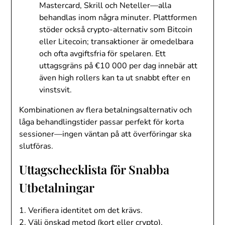
Mastercard, Skrill och Neteller—alla
behandlas inom några minuter.
Plattformen
stöder också crypto-alternativ som Bitcoin
eller Litecoin; transaktioner är omedelbara
och ofta avgiftsfria för spelaren.
Ett
uttagsgräns på €10 000 per dag innebär att
även high rollers kan ta ut snabbt efter en
vinstsvit.
Kombinationen av flera betalningsalternativ och
låga behandlingstider passar perfekt för korta
sessioner—ingen väntan på att överföringar ska
slutföras.
Uttagschecklista för Snabba
Utbetalningar
1. Verifiera identitet om det krävs.
2. Välj önskad metod (kort eller crypto).