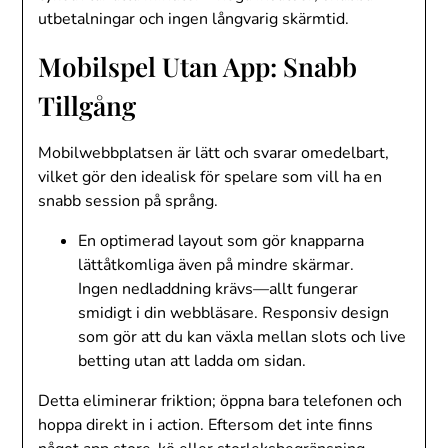
utbetalningar och ingen långvarig skärmtid.
Mobilspel Utan App: Snabb
Tillgång
Mobilwebbplatsen är lätt och svarar omedelbart,
vilket gör den idealisk för spelare som vill ha en
snabb session på språng.
En optimerad layout som gör knapparna
lättåtkomliga även på mindre skärmar.
Ingen nedladdning krävs—allt fungerar
smidigt i din webbläsare.
Responsiv design
som gör att du kan växla mellan slots och live
betting utan att ladda om sidan.
Detta eliminerar friktion; öppna bara telefonen och
hoppa direkt in i action. Eftersom det inte finns