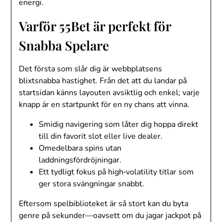
energi.
Varför 55Bet är perfekt för
Snabba Spelare
Det första som slår dig är webbplatsens
blixtsnabba hastighet. Från det att du landar på
startsidan känns layouten avsiktlig och enkel; varje
knapp är en startpunkt för en ny chans att vinna.
Smidig navigering som låter dig hoppa direkt
till din favorit slot eller live dealer.
Omedelbara spins utan
laddningsfördröjningar.
Ett tydligt fokus på high‑volatility titlar som
ger stora svängningar snabbt.
Eftersom spelbiblioteket är så stort kan du byta
genre på sekunder—oavsett om du jagar jackpot på