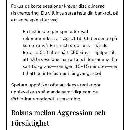
Fokus på korta sessioner kräver disciplinerad
riskhantering. Du vill inte satsa hela din bankroll på
ett enda spin eller vad.
En fast insats per spin eller vad
rekommenderas—säg €1 till €5 beroende på
komfortnivå.
En snabb stop-loss—när du
förlorat €10 eller nått €50 vinst—hjälper till
att hålla sessionerna korta och lönsamma.
En
satt tidsgräns—vanligen 10–15 minuter—ser
till att du inte fastnar i långvarigt spel.
Spelare upptäcker ofta att dessa regler gör
upplevelsen spännande samtidigt som de
förhindrar emotionell utmattning.
Balans mellan Aggression och
Försiktighet