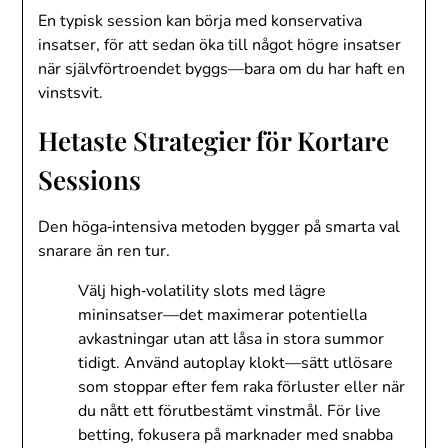
En typisk session kan börja med konservativa
insatser, för att sedan öka till något högre insatser
när självförtroendet byggs—bara om du har haft en
vinstsvit.
Hetaste Strategier för Kortare
Sessions
Den höga‑intensiva metoden bygger på smarta val
snarare än ren tur.
Välj high‑volatility slots med lägre
mininsatser—det maximerar potentiella
avkastningar utan att låsa in stora summor
tidigt.
Använd autoplay klokt—sätt utlösare
som stoppar efter fem raka förluster eller när
du nått ett förutbestämt vinstmål.
För live
betting, fokusera på marknader med snabba