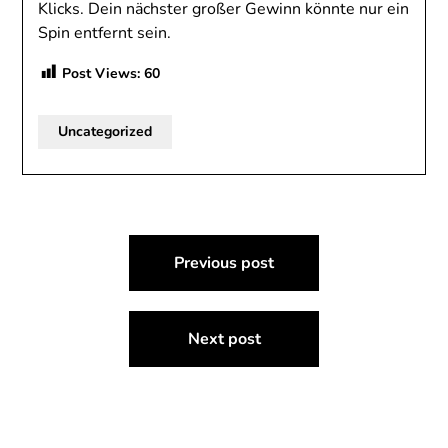
Klicks. Dein nächster großer Gewinn könnte nur ein
Spin entfernt sein.
Post Views:
60
Uncategorized
Post
Previous post
navigation
Next post