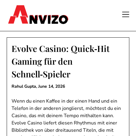
Skip
to
content
Evolve Casino: Quick‑Hit
Gaming für den
Schnell‑Spieler
Rahul Gupta,
June 14, 2026
Wenn du einen Kaffee in der einen Hand und ein
Telefon in der anderen jonglierst, möchtest du ein
Casino, das mit deinem Tempo mithalten kann.
Evolve Casino liefert diesen Rhythmus mit einer
Bibliothek von über dreitausend Titeln, die mit