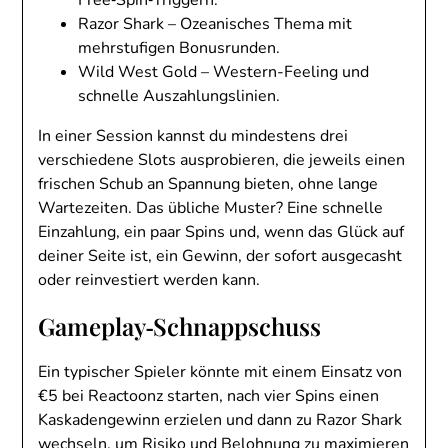
Razor Shark – Ozeanisches Thema mit
mehrstufigen Bonusrunden.
Wild West Gold – Western-Feeling und
schnelle Auszahlungslinien.
In einer Session kannst du mindestens drei
verschiedene Slots ausprobieren, die jeweils einen
frischen Schub an Spannung bieten, ohne lange
Wartezeiten. Das übliche Muster? Eine schnelle
Einzahlung, ein paar Spins und, wenn das Glück auf
deiner Seite ist, ein Gewinn, der sofort ausgecasht
oder reinvestiert werden kann.
Gameplay‑Schnappschuss
Ein typischer Spieler könnte mit einem Einsatz von
€5 bei Reactoonz starten, nach vier Spins einen
Kaskadengewinn erzielen und dann zu Razor Shark
wechseln, um Risiko und Belohnung zu maximieren