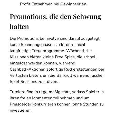
Profit‑Entnahmen bei Gewinnserien.
Promotions, die den Schwung
halten
Die Promotions bei Evolve sind darauf ausgelegt,
kurze Spannungsphasen zu fördern, nicht
langfristige Treueprogramme. Wöchentliche
Missionen bieten kleine Free Spins, die schnell
eingelöst werden können, während
Cashback‑Aktionen sofortige Rückerstattungen bei
Verlusten bieten, um die Bankroll während rascher
Spiel‑Sessions zu stützen.
Turniere finden regelmäßig statt, sodass Spieler in
ihren freien Momenten teilnehmen und um
Preisgelder konkurrieren können, ohne Stunden zu
investieren.