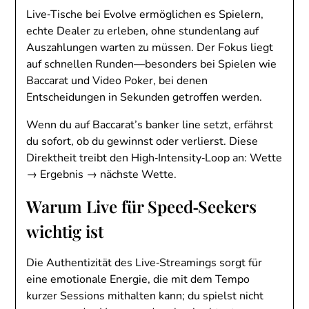
Live‑Tische bei Evolve ermöglichen es Spielern,
echte Dealer zu erleben, ohne stundenlang auf
Auszahlungen warten zu müssen. Der Fokus liegt
auf schnellen Runden—besonders bei Spielen wie
Baccarat und Video Poker, bei denen
Entscheidungen in Sekunden getroffen werden.
Wenn du auf Baccarat’s banker line setzt, erfährst
du sofort, ob du gewinnst oder verlierst. Diese
Direktheit treibt den High‑Intensity‑Loop an: Wette
→ Ergebnis → nächste Wette.
Warum Live für Speed‑Seekers
wichtig ist
Die Authentizität des Live‑Streamings sorgt für
eine emotionale Energie, die mit dem Tempo
kurzer Sessions mithalten kann; du spielst nicht