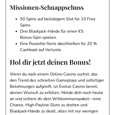
Missionen‑Schnappschuss
50 Spins auf beliebigem Slot für 10 Free
Spins.
Drei Blackjack-Hände für einen €5
Bonus‑Spin spielen.
Eine Roulette‑Serie abschließen für 20 %
Cashback auf Verluste.
Hol dir jetzt deinen Bonus!
Wenn du nach einem Online‑Casino suchst, das
den Trend des schnellen Gameplays und sofortiger
Belohnungen aufgreift, ist Evolve Casino bereit,
deinen Wunsch zu erfüllen. Melde dich noch heute
an und sichere dir dein Willkommenspaket—eine
Chance, High‑Payline‑Slots zu drehen und
Blackjack‑Hände zu dealt, alles mit nur wenigen