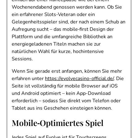
Wochenendabend genossen werden kann. Ob Sie
ein erfahrener Slots-Veteran oder ein
Gelegenheitsspieler sind, der nach einem Schub an
Aufregung sucht – das mobile‑first Design der
Plattform und die umfangreiche Bibliothek an
energiegeladenen Titeln machen sie zur
natürlichen Wahl für kurze, hochintensive
Sessions.
Wenn Sie gerade erst anfangen, können Sie mehr
erfahren unter
https://evolvecasino-official.de/
. Die
Seite ist vollständig für mobile Browser auf iOS
und Android optimiert – kein App-Download
erforderlich – sodass Sie direkt vom Telefon oder
Tablet aus ins Geschehen einsteigen können.
Mobile‑Optimiertes Spiel
Jedes Spiel auf Evolve ist für Touchscreens