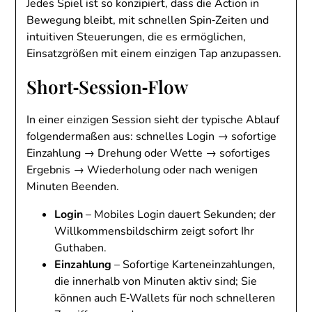
Jedes Spiel ist so konzipiert, dass die Action in
Bewegung bleibt, mit schnellen Spin‑Zeiten und
intuitiven Steuerungen, die es ermöglichen,
Einsatzgrößen mit einem einzigen Tap anzupassen.
Short‑Session‑Flow
In einer einzigen Session sieht der typische Ablauf
folgendermaßen aus: schnelles Login → sofortige
Einzahlung → Drehung oder Wette → sofortiges
Ergebnis → Wiederholung oder nach wenigen
Minuten Beenden.
Login
– Mobiles Login dauert Sekunden; der
Willkommensbildschirm zeigt sofort Ihr
Guthaben.
Einzahlung
– Sofortige Karteneinzahlungen,
die innerhalb von Minuten aktiv sind; Sie
können auch E‑Wallets für noch schnelleren