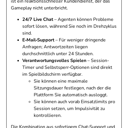
ist ein reaktionsschneller Kundendienst, der das
Gameplay nicht unterbricht.
24/7 Live Chat
– Agenten können Probleme
sofort lösen, während Sie noch im Drehzyklus
sind.
E‑Mail‑Support
– Für weniger dringende
Anfragen; Antwortzeiten liegen
durchschnittlich unter 24 Stunden.
Verantwortungsvolles Spielen
– Session-
Timer und Selbstsperr‑Optionen sind direkt
im Spielbildschirm verfügbar.
Sie können eine maximale
Sitzungsdauer festlegen, nach der die
Plattform Sie automatisch ausloggt.
Sie können auch vorab Einsatzlimits pro
Session setzen, um Impulsivität zu
kontrollieren.
Die Kombination aus sofortigem Chat‑Support und