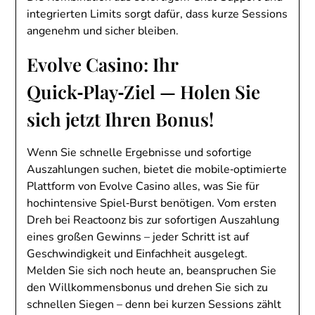
integrierten Limits sorgt dafür, dass kurze Sessions
angenehm und sicher bleiben.
Evolve Casino: Ihr
Quick‑Play‑Ziel — Holen Sie
sich jetzt Ihren Bonus!
Wenn Sie schnelle Ergebnisse und sofortige
Auszahlungen suchen, bietet die mobile‑optimierte
Plattform von Evolve Casino alles, was Sie für
hochintensive Spiel‑Burst benötigen. Vom ersten
Dreh bei Reactoonz bis zur sofortigen Auszahlung
eines großen Gewinns – jeder Schritt ist auf
Geschwindigkeit und Einfachheit ausgelegt.
Melden Sie sich noch heute an, beanspruchen Sie
den Willkommensbonus und drehen Sie sich zu
schnellen Siegen – denn bei kurzen Sessions zählt