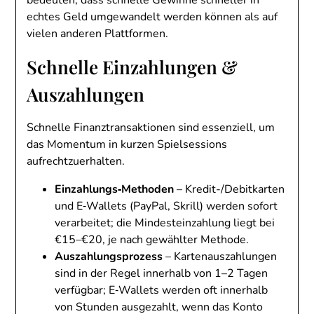
echtes Geld umgewandelt werden können als auf
vielen anderen Plattformen.
Schnelle Einzahlungen &
Auszahlungen
Schnelle Finanztransaktionen sind essenziell, um
das Momentum in kurzen Spielsessions
aufrechtzuerhalten.
Einzahlungs‑Methoden
– Kredit-/Debitkarten
und E‑Wallets (PayPal, Skrill) werden sofort
verarbeitet; die Mindesteinzahlung liegt bei
€15–€20, je nach gewählter Methode.
Auszahlungsprozess
– Kartenauszahlungen
sind in der Regel innerhalb von 1–2 Tagen
verfügbar; E‑Wallets werden oft innerhalb
von Stunden ausgezahlt, wenn das Konto