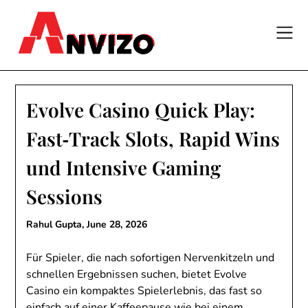
Skip
to
content
Evolve Casino Quick Play:
Fast‑Track Slots, Rapid Wins
und Intensive Gaming
Sessions
Rahul Gupta,
June 28, 2026
Für Spieler, die nach sofortigen Nervenkitzeln und
schnellen Ergebnissen suchen, bietet Evolve
Casino ein kompaktes Spielerlebnis, das fast so
einfach auf einer Kaffeepause wie bei einem