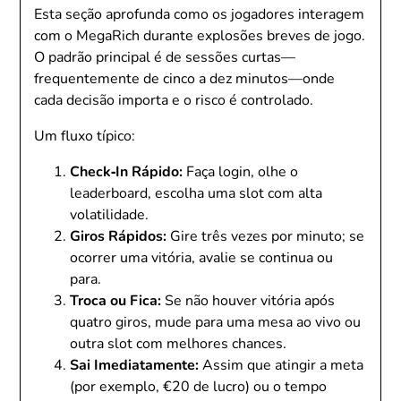
Esta seção aprofunda como os jogadores interagem
com o MegaRich durante explosões breves de jogo.
O padrão principal é de sessões curtas—
frequentemente de cinco a dez minutos—onde
cada decisão importa e o risco é controlado.
Um fluxo típico:
Check‑In Rápido:
Faça login, olhe o
leaderboard, escolha uma slot com alta
volatilidade.
Giros Rápidos:
Gire três vezes por minuto; se
ocorrer uma vitória, avalie se continua ou
para.
Troca ou Fica:
Se não houver vitória após
quatro giros, mude para uma mesa ao vivo ou
outra slot com melhores chances.
Sai Imediatamente:
Assim que atingir a meta
(por exemplo, €20 de lucro) ou o tempo