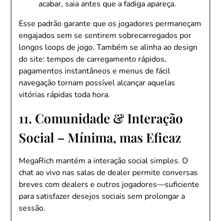
acabar, saia antes que a fadiga apareça.
Esse padrão garante que os jogadores permaneçam
engajados sem se sentirem sobrecarregados por
longos loops de jogo. Também se alinha ao design
do site: tempos de carregamento rápidos,
pagamentos instantâneos e menus de fácil
navegação tornam possível alcançar aquelas
vitórias rápidas toda hora.
11. Comunidade & Interação
Social – Mínima, mas Eficaz
MegaRich mantém a interação social simples. O
chat ao vivo nas salas de dealer permite conversas
breves com dealers e outros jogadores—suficiente
para satisfazer desejos sociais sem prolongar a
sessão.