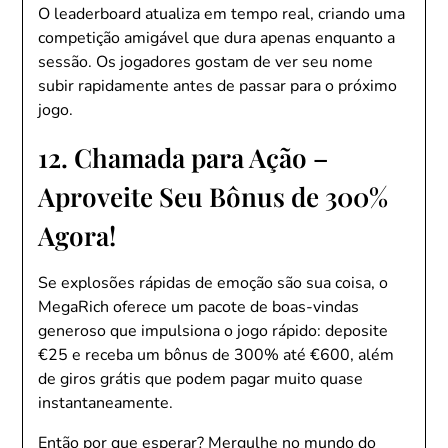
O leaderboard atualiza em tempo real, criando uma
competição amigável que dura apenas enquanto a
sessão. Os jogadores gostam de ver seu nome
subir rapidamente antes de passar para o próximo
jogo.
12. Chamada para Ação –
Aproveite Seu Bônus de 300%
Agora!
Se explosões rápidas de emoção são sua coisa, o
MegaRich oferece um pacote de boas-vindas
generoso que impulsiona o jogo rápido: deposite
€25 e receba um bônus de 300% até €600, além
de giros grátis que podem pagar muito quase
instantaneamente.
Então por que esperar? Mergulhe no mundo do