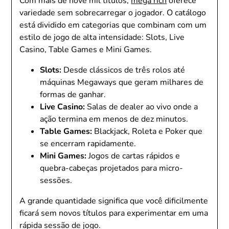
Com mais de nove mil títulos,
mega rich
oferece
variedade sem sobrecarregar o jogador. O catálogo
está dividido em categorias que combinam com um
estilo de jogo de alta intensidade: Slots, Live
Casino, Table Games e Mini Games.
Slots:
Desde clássicos de três rolos até
máquinas Megaways que geram milhares de
formas de ganhar.
Live Casino:
Salas de dealer ao vivo onde a
ação termina em menos de dez minutos.
Table Games:
Blackjack, Roleta e Poker que
se encerram rapidamente.
Mini Games:
Jogos de cartas rápidos e
quebra-cabeças projetados para micro-
sessões.
A grande quantidade significa que você dificilmente
ficará sem novos títulos para experimentar em uma
rápida sessão de jogo.