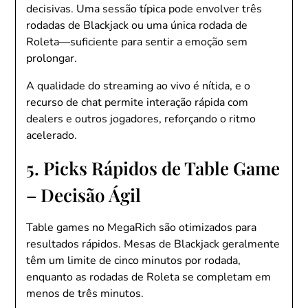
decisivas. Uma sessão típica pode envolver três
rodadas de Blackjack ou uma única rodada de
Roleta—suficiente para sentir a emoção sem
prolongar.
A qualidade do streaming ao vivo é nítida, e o
recurso de chat permite interação rápida com
dealers e outros jogadores, reforçando o ritmo
acelerado.
5. Picks Rápidos de Table Game
– Decisão Ágil
Table games no MegaRich são otimizados para
resultados rápidos. Mesas de Blackjack geralmente
têm um limite de cinco minutos por rodada,
enquanto as rodadas de Roleta se completam em
menos de três minutos.