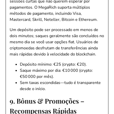
sessões curtas que não querem esperar por
pagamentos. O MegaRich suporta múltiplos
métodos de pagamento, incluindo Visa,
Mastercard, Skrill, Neteller, Bitcoin e Ethereum.
Um depósito pode ser processado em menos de
dois minutos; saques geralmente são concluídos no
mesmo dia se você usar opções fiat. Usuários de
criptomoedas desfrutam de transferências ainda
mais rápidas devido à velocidade do blockchain.
Depósito mínimo: €25 (crypto: €20).
Saque máximo por dia: €10 000 (crypto:
€50 000 por mês).
Sem taxas escondidas—tudo é transparente
desde o início.
9. Bônus & Promoções –
Recompensas Rápidas